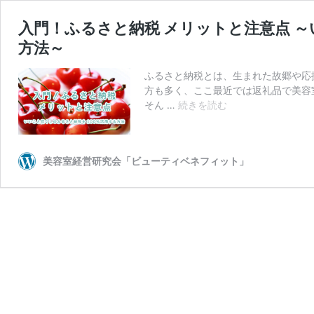
入門！ふるさと納税 メリットと注意点 
方法～
ふるさと納税とは、生まれた故郷や応
方も多く、ここ最近では返礼品で美容
入
そん …
続きを読む
門！
ふ
る
美容室経営研究会「ビューティベネフィット」
さ
と
納
税
メ
リ
ッ
ト
と
注
意