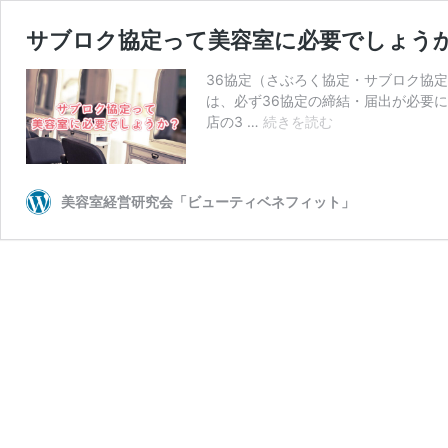
サブロク協定って美容室に必要でしょう
36協定（さぶろく協定・サブロク協
は、必ず36協定の締結・届出が必要
サ
店の3 …
続きを読む
ブ
ロ
ク
美容室経営研究会「ビューティベネフィット」
協
定
っ
て
美
容
室
に
必
要
で
し