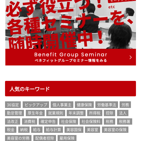
人気のキーワード
36協定
ピックアップ
個人事業主
健康保険
労働基準法
労務
勤怠管理
厚生年金
就業規則
年末調整
所得税
控除
法人
法改正
消費税
確定申告
社会保険
社会保険料
税務
税務署
税金
納税
給与
給与計算
美容国保
美容室
美容室の保険
美容室の労務
配偶者控除
雇用保険