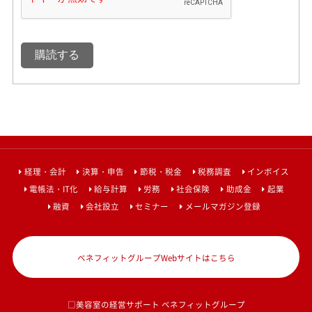
経理・会計
決算・申告
節税・税金
税務調査
インボイス
電帳法・IT化
給与計算
労務
社会保険
助成金
起業
融資
会社設立
セミナー
メールマガジン登録
ベネフィットグループWebサイトはこちら
□美容室の経営サポート ベネフィットグループ