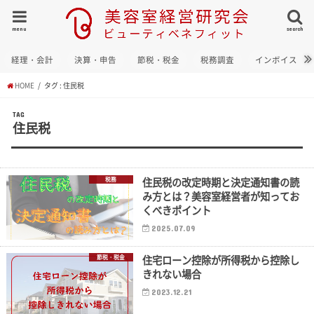
menu
search
経理・会計
決算・申告
節税・税金
税務調査
インボイス
HOME
タグ : 住民税
TAG
住民税
住民税の改定時期と決定通知書の読
税務
み方とは？美容室経営者が知ってお
くべきポイント
2025.07.09
住宅ローン控除が所得税から控除し
節税・税金
きれない場合
2023.12.21