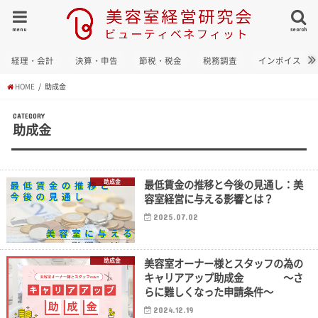
menu
search
経理・会計
決算・申告
節税・税金
税務調査
インボイス
HOME
助成金
CATEGORY
助成金
最低賃金の推移と今後の見通し：美
助成金
容室経営に与える影響とは？
2025.07.02
美容室オーナー様とスタッフの為の
助成金
キャリアアップ助成金 ～さ
らに難しくなった申請条件～
2024.12.19