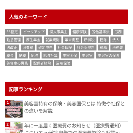
人気のキーワード
36協定
ピックアップ
個人事業主
健康保険
労働基準法
労務
勤怠管理
厚生年金
就業規則
年末調整
所得税
控除
法人
法改正
消費税
確定申告
社会保険
社会保険料
税務
税務署
税金
納税
給与
給与計算
美容国保
美容室
美容室の保険
美容室の労務
配偶者控除
雇用保険
記事ランキング
美容室特有の保険・美容国保とは 特徴や社保と
の違いを解説
年に一度届く医療費のお知らせ（医療費通知）
について ～確定申告での医療費控除も解説～