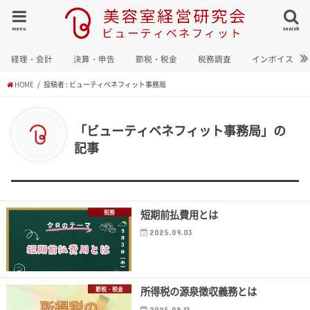
menu
search
経理・会計
決算・申告
節税・税金
税務調査
インボイス
HOME
投稿者 : ビューティベネフィット事務局
「ビューティベネフィット事務局」の
記事
短期前払費用とは
税務
2025.09.03
所得税の源泉徴収義務とは
節税・税金
2025.08.13