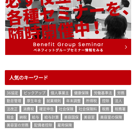
人気のキーワード
36協定
ピックアップ
個人事業主
健康保険
労働基準法
労務
勤怠管理
厚生年金
就業規則
年末調整
所得税
控除
法人
法改正
消費税
確定申告
社会保険
社会保険料
税務
税務署
税金
納税
給与
給与計算
美容国保
美容室
美容室の保険
美容室の労務
配偶者控除
雇用保険