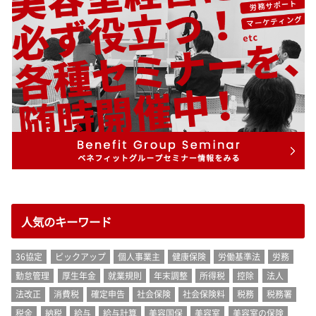
人気のキーワード
36協定
ピックアップ
個人事業主
健康保険
労働基準法
労務
勤怠管理
厚生年金
就業規則
年末調整
所得税
控除
法人
法改正
消費税
確定申告
社会保険
社会保険料
税務
税務署
税金
納税
給与
給与計算
美容国保
美容室
美容室の保険