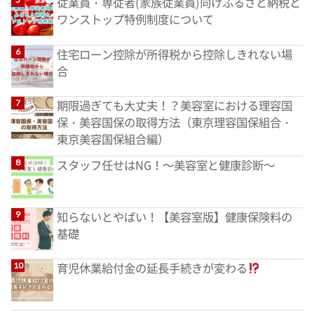
従業員・専従者(家族従業員)向けふるさと納税と
ワンストップ特例制度について
住宅ローン控除が所得税から控除しきれない場
合
期限過ぎても大丈夫！？美容室における理容国
保・美容国保の取得方法（東京理容国保組合・
東京美容国保組合編）
スタッフ任せはNG！～美容室と健康診断～
知らないとやばい！【美容室版】健康保険料の
基礎
育児休業給付金の延長手続きが変わる