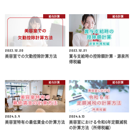
給与計算
給与計算
2023.12.20
2023.12.21
美容室での欠勤控除計算方法
賞与支給時の控除額計算・源泉所
得税編
給与計算
給与計算
2024.5.9
2024.6.13
美容室特有の最低賃金の計算方法
美容室における令和6年定額減税
の計算方法（所得税編）