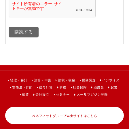
経理・会計
決算・申告
節税・税金
税務調査
インボイス
電帳法・IT化
給与計算
労務
社会保険
助成金
起業
融資
会社設立
セミナー
メールマガジン登録
ベネフィットグループWebサイトはこちら